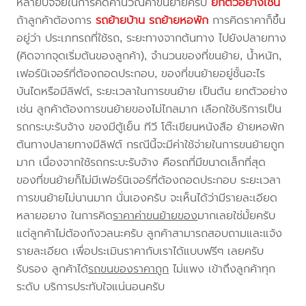
หลายปัจจัยในการคิดคำนวณค่าขนย้ายครับ
ยกตัวอย่างเช่น
ถ้าลูกค้าต้องการ
รถย้ายบ้าน
รถย้ายหอพัก
การคิดราคาก็ขึ้น
อยู่ว่า ประเภทรถที่ใช้รถ, ระยะทางจากต้นทาง ไปยังปลายทาง
(คิดจากจุดเริ่มต้นของลูกค้า), จำนวนของที่ขนย้าย, น้ำหนัก,
เฟอร์นิเจอร์ที่ต้องถอดประกอบ, ของที่ขนย้ายอยู่ชั้นอะไร
บันไดหรือมีลิฟต์, ระยะเวลาในการขนย้าย เป็นต้น ยกตัวอย่าง
เช่น ลูกค้าต้องการขนย้ายของไม่ไกลมาก เลือกใช้บริการเป็น
รถกระบะรับจ้าง ของมีตู้เย็น ทีวี โต๊ะเขียนหนังสือ ย้ายหอพัก
ต้นทางปลายทางมีลิฟต์ กรณีนี้จะมีค่าใช้จ่ายในการขนย้ายถูก
มาก เนื่องจากใช้รถกระบะรับจ้าง คือรถที่มีขนาดเล็กที่สุด
ของที่ขนย้ายก็ไม่มีเฟอร์นิเจอร์ที่ต้องถอดประกอบ ระยะเวลา
การขนย้ายไม่นานมาก นั่นเองครับ จะเห็นได้ว่ามีรายละเอียด
หลายอยาง ในการคิด
ราคาค่าขนย้ายของ
มากเลยใช่มั้ยครับ
แต่ลูกค้าไม่ต้องกังวลนะครับ ลูกค้าสามารถสอบถามและแจ้ง
รายละเอียด เพื่อประเมินราคากับเราได้แบบฟรีๆ เลยครับ
รับรอง ลูกค้าได้
รถขนของราคาถูก
ไม่แพง เข้าถึงลูกค้าทุก
ระดับ บริการประทับใจแน่นอนครับ