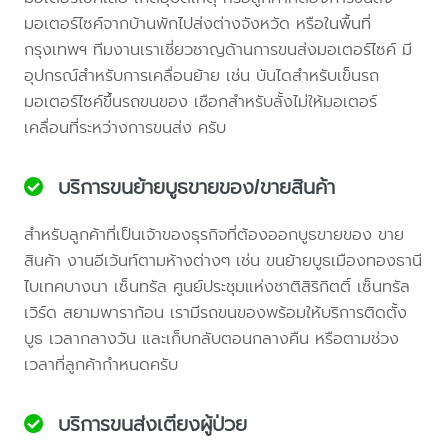
มอเตอร์ไซค์จากบ้านพักไปส่งต่างจังหวัด หรือในพื้นที่
กรุงเทพฯ ทีมงานเราเชี่ยวชาญด้านการขนส่งมอเตอร์ไซค์ มี
อุปกรณ์สำหรับการเคลื่อนย้าย เช่น บันไดสำหรับเข็นรถ
มอเตอร์ไซค์ขึ้นรถขนของ เชือกสำหรับลั้งไม่ให้มอเตอร์
เคลื่อนที่ระหว่างการขนส่ง ครับ
บริการขนย้ายบูธขายของ/ขายสินค้า
สำหรับลูกค้าที่เป็นเจ้าของธุรกิจที่ต้องออกบูธขายของ ขาย
สินค้า งานอีเว้นท์ตามห้างต่างๆ เช่น ขนย้ายบูธเมืองทองธานี
ไบเทคบางนา เซ็นทรัล ศูนย์ประชุมแห่งชาติสิริกิตติ์ เซ็นทรัล
เวิร์ด สยามพาราก้อน เรามีรถขนของพร้อมให้บริการติดตั้ง
บูธ เวลากลางวัน และเก็บกลับตอนกลางคืน หรือตามช่วง
เวลาที่ลูกค้ากำหนดครับ
บริการขนส่งเตียงผู้ป่วย