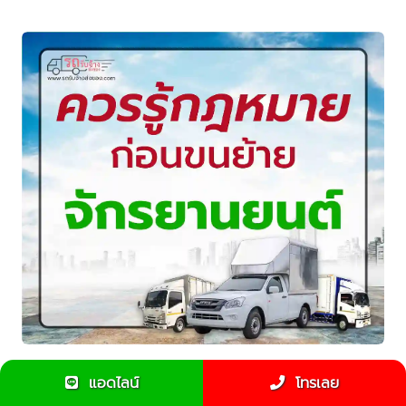
กฎหมายการขนย้ายรถจักรยานยนต์ สิ่งที่ทุกคนควรรู้ก่อนขน
แอดไลน์
โทรเลย
ย้าย