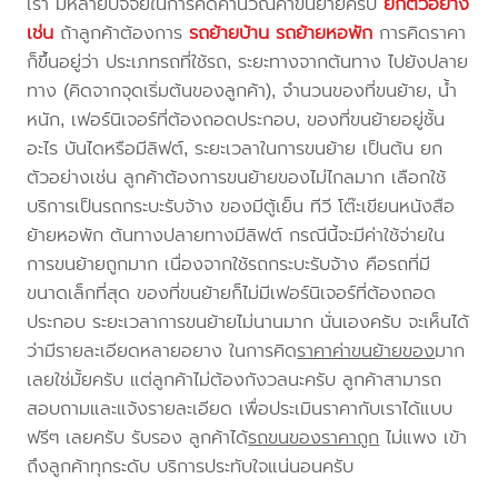
เรา มีหลายปัจจัยในการคิดคำนวณค่าขนย้ายครับ
ยกตัวอย่าง
เช่น
ถ้าลูกค้าต้องการ
รถย้ายบ้าน
รถย้ายหอพัก
การคิดราคา
ก็ขึ้นอยู่ว่า ประเภทรถที่ใช้รถ, ระยะทางจากต้นทาง ไปยังปลาย
ทาง (คิดจากจุดเริ่มต้นของลูกค้า), จำนวนของที่ขนย้าย, น้ำ
หนัก, เฟอร์นิเจอร์ที่ต้องถอดประกอบ, ของที่ขนย้ายอยู่ชั้น
อะไร บันไดหรือมีลิฟต์, ระยะเวลาในการขนย้าย เป็นต้น ยก
ตัวอย่างเช่น ลูกค้าต้องการขนย้ายของไม่ไกลมาก เลือกใช้
บริการเป็นรถกระบะรับจ้าง ของมีตู้เย็น ทีวี โต๊ะเขียนหนังสือ
ย้ายหอพัก ต้นทางปลายทางมีลิฟต์ กรณีนี้จะมีค่าใช้จ่ายใน
การขนย้ายถูกมาก เนื่องจากใช้รถกระบะรับจ้าง คือรถที่มี
ขนาดเล็กที่สุด ของที่ขนย้ายก็ไม่มีเฟอร์นิเจอร์ที่ต้องถอด
ประกอบ ระยะเวลาการขนย้ายไม่นานมาก นั่นเองครับ จะเห็นได้
ว่ามีรายละเอียดหลายอยาง ในการคิด
ราคาค่าขนย้ายของ
มาก
เลยใช่มั้ยครับ แต่ลูกค้าไม่ต้องกังวลนะครับ ลูกค้าสามารถ
สอบถามและแจ้งรายละเอียด เพื่อประเมินราคากับเราได้แบบ
ฟรีๆ เลยครับ รับรอง ลูกค้าได้
รถขนของราคาถูก
ไม่แพง เข้า
ถึงลูกค้าทุกระดับ บริการประทับใจแน่นอนครับ