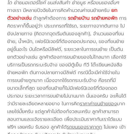
โด ย้ายมอเตอร์ไซค์ ขนส่งสินค้า ย้ายบูธ หรือขนของอื่นๆ
ทางเรา มีหลายปัจจัยในการคิดคำนวณค่าขนย้ายครับ
ยก
ตัวอย่างเช่น
ถ้าลูกค้าต้องการ
รถย้ายบ้าน
รถย้ายหอพัก
การ
คิดราคาก็ขึ้นอยู่ว่า ประเภทรถที่ใช้รถ, ระยะทางจากต้นทาง ไป
ยังปลายทาง (คิดจากจุดเริ่มต้นของลูกค้า), จำนวนของที่ขน
ย้าย, น้ำหนัก, เฟอร์นิเจอร์ที่ต้องถอดประกอบ, ของที่ขนย้าย
อยู่ชั้นอะไร บันไดหรือมีลิฟต์, ระยะเวลาในการขนย้าย เป็นต้น
ยกตัวอย่างเช่น ลูกค้าต้องการขนย้ายของไม่ไกลมาก เลือกใช้
บริการเป็นรถกระบะรับจ้าง ของมีตู้เย็น ทีวี โต๊ะเขียนหนังสือ
ย้ายหอพัก ต้นทางปลายทางมีลิฟต์ กรณีนี้จะมีค่าใช้จ่ายใน
การขนย้ายถูกมาก เนื่องจากใช้รถกระบะรับจ้าง คือรถที่มี
ขนาดเล็กที่สุด ของที่ขนย้ายก็ไม่มีเฟอร์นิเจอร์ที่ต้องถอด
ประกอบ ระยะเวลาการขนย้ายไม่นานมาก นั่นเองครับ จะเห็นได้
ว่ามีรายละเอียดหลายอยาง ในการคิด
ราคาค่าขนย้ายของ
มาก
เลยใช่มั้ยครับ แต่ลูกค้าไม่ต้องกังวลนะครับ ลูกค้าสามารถ
สอบถามและแจ้งรายละเอียด เพื่อประเมินราคากับเราได้แบบ
ฟรีๆ เลยครับ รับรอง ลูกค้าได้
รถขนของราคาถูก
ไม่แพง เข้า