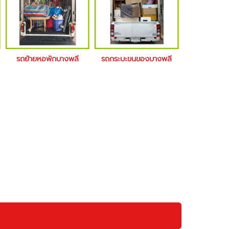
รถย้ายหอพักบางพลี
รถกระบะขนของบางพลี