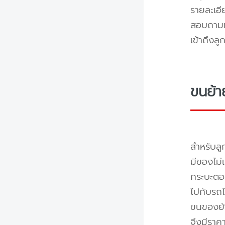
รายละเอ
สอบถามแล
เข้าถึงล
ขนย้า
สำหรับลู
มีของไม่
กระบะตอน
ไปกับรถไ
ขนของย้า
จึงมีราค