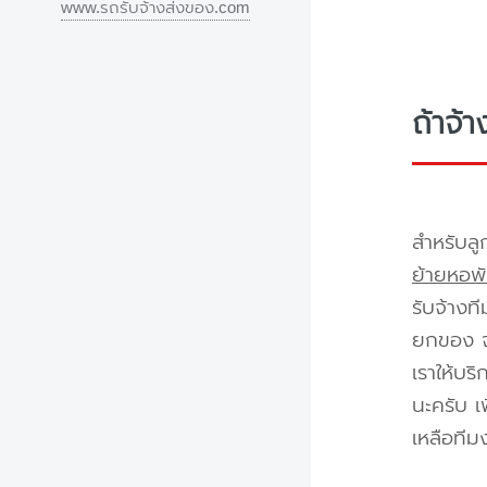
www.รถรับจ้างส่งของ.com
ถ้าจ้
สำหรับลู
ย้ายหอพั
รับจ้างท
ยกของ จา
เราให้บร
นะครับ เ
เหลือทีม