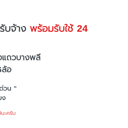
รับจ้าง
พร้อมรับใช้ 24
างแถวบางพลี
6ล้อ
ด่วน "
โมง
้นะครับ