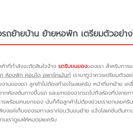
างรถย้ายบ้าน ย้ายหอพัก เตรียมตัวอย่าง
กค้าที่กำลังจะตัดสินใจจ้าง
รถรับขนของ
ของเรา สำหรับกา
ก ห้องพัก คอนโด อพาร์ทเม้นท์
เรามาดูว่าควรเตรียมตัวอย่
ีมงานของเรา ลูกค้าไม่ต้องทำอะไรเลยครับ หน้าที่ยกย้าย เคลื
กห้องต้นทางขึ้นรถ และยกของจากรถไปถึงห้องที่ปลายทาง 
ิการพร้อมคนยกของ นั่นก็คือลูกค้าไม่ต้องช่วยเรายกเลยครับ 
พียงแค่เก็บของรอทางเราก่อนวันขนย้าย แจ้งโลเคชั่นต้นทาง
งานเราดูแลให้หมดเลยครับ