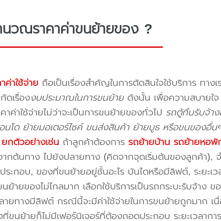
ำนวณราคาค่าขนย้ายของ ?
าค่าใช้จ่าย
ถือเป็นเรื่องสำคัญในการตัดสินใจใช้บริการ ทางเร
กัดเรื่อง
งบประมาณในการขนย้าย
ดังนั้น เพื่อความสบายใ
คาค่าใช้จ่ายไม่ว่าจะเป็นการขนย้ายของทั่วไป
รถตู้ทึบรับจ้
นโด ย้ายมอเตอร์ไซค์ ขนส่งสินค้า ย้ายบูธ หรือขนของอื่น
บ
ยกตัวอย่างเช่น
ถ้าลูกค้าต้องการ
รถย้ายบ้าน
รถย้ายหอพั
ากต้นทาง ไปยังปลายทาง (คิดจากจุดเริ่มต้นของลูกค้า), จำน
ระกอบ, ของที่ขนย้ายอยู่ชั้นอะไร บันไดหรือมีลิฟต์, ระยะเ
นย้ายของไม่ไกลมาก เลือกใช้บริการเป็นรถกระบะรับจ้าง ของมี
ายทางมีลิฟต์ กรณีนี้จะมีค่าใช้จ่ายในการขนย้ายถูกมาก เนื่
องที่ขนย้ายก็ไม่มีเฟอร์นิเจอร์ที่ต้องถอดประกอบ ระยะเวลากา