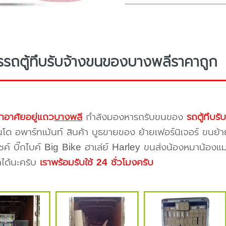
รรถตู้ทึบรับจ้างขนของบางพลีราคาถูก
กอาศัยอยู่แถว
บางพลี
กำลังมองหารถรับขนของ
รถตู้ทึบร
โด อพาร์ทเม้นท์ สินค้า บูธขายของ ย้ายเฟอร์นิเจอร์ ขนย้า
ซค์ บิ๊กไบค์ Big Bike ฮาเล่ย์ Harley ขนส่งน้องหมาน้องแม
าได้นะครับ
เราพร้อมรับใช้ 24 ชั่วโมงครับ