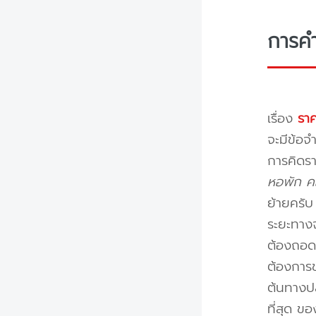
การค
เรื่อง
ราค
จะมีข้อจำ
การคิดรา
หอพัก คอ
ย้ายครั
ระยะทางจ
ต้องถอดป
ต้องการข
ต้นทางปล
ที่สุด ข