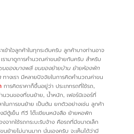
าเข้าใจลูกค้าในทุกระดับครับ ลูกค้าบางท่านอาจ
จ เรามาดูการคำนวณค่าขนย้ายกันครับ สำหรับ
างขนของบางพลี ขนของย้ายบ้าน ย้ายห้องพัก
ๆ
ทางเรา มีหลายปัจจัยในการคิดคำนวณค่าขน
ก
การคิดราคาก็ขึ้นอยู่ว่า ประเภทรถที่ใช้รถ,
วนของที่ขนย้าย, น้ำหนัก, เฟอร์นิเจอร์ที่
วลาในการขนย้าย เป็นต้น ยกตัวอย่างเช่น ลูกค้า
ตู้เย็น ทีวี โต๊ะเขียนหนังสือ ย้ายหอพัก
องจากใช้รถกระบะรับจ้าง คือรถที่มีขนาดเล็ก
รขนย้ายไม่นานมาก นั่นเองครับ จะเห็นได้ว่ามี