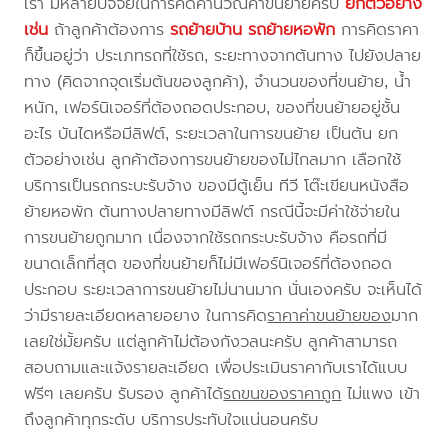
เรา มีหลายปัจจัยในการคิดคำนวณค่าขนย้ายครับ
ยกตัวอย่าง
เช่น
ถ้าลูกค้าต้องการ
รถย้ายบ้าน
รถย้ายหอพัก
การคิดราคา
ก็ขึ้นอยู่ว่า ประเภทรถที่ใช้รถ, ระยะทางจากต้นทาง ไปยังปลาย
ทาง (คิดจากจุดเริ่มต้นของลูกค้า), จำนวนของที่ขนย้าย, น้ำ
หนัก, เฟอร์นิเจอร์ที่ต้องถอดประกอบ, ของที่ขนย้ายอยู่ชั้น
อะไร บันไดหรือมีลิฟต์, ระยะเวลาในการขนย้าย เป็นต้น ยก
ตัวอย่างเช่น ลูกค้าต้องการขนย้ายของไม่ไกลมาก เลือกใช้
บริการเป็นรถกระบะรับจ้าง ของมีตู้เย็น ทีวี โต๊ะเขียนหนังสือ
ย้ายหอพัก ต้นทางปลายทางมีลิฟต์ กรณีนี้จะมีค่าใช้จ่ายใน
การขนย้ายถูกมาก เนื่องจากใช้รถกระบะรับจ้าง คือรถที่มี
ขนาดเล็กที่สุด ของที่ขนย้ายก็ไม่มีเฟอร์นิเจอร์ที่ต้องถอด
ประกอบ ระยะเวลาการขนย้ายไม่นานมาก นั่นเองครับ จะเห็นได้
ว่ามีรายละเอียดหลายอยาง ในการคิด
ราคาค่าขนย้ายของ
มาก
เลยใช่มั้ยครับ แต่ลูกค้าไม่ต้องกังวลนะครับ ลูกค้าสามารถ
สอบถามและแจ้งรายละเอียด เพื่อประเมินราคากับเราได้แบบ
ฟรีๆ เลยครับ รับรอง ลูกค้าได้
รถขนของราคาถูก
ไม่แพง เข้า
ถึงลูกค้าทุกระดับ บริการประทับใจแน่นอนครับ