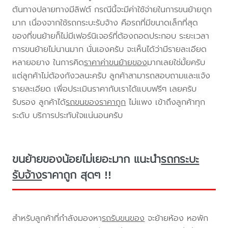
ต้นทางปลายทางมีลิฟต์ กรณีนี้จะมีค่าใช้จ่ายในการขนย้ายถูก
มาก เนื่องจากใช้รถกระบะรับจ้าง คือรถที่มีขนาดเล็กที่สุด
ของที่ขนย้ายก็ไม่มีเฟอร์นิเจอร์ที่ต้องถอดประกอบ ระยะเวลา
การขนย้ายไม่นานมาก นั่นเองครับ จะเห็นได้ว่ามีรายละเอียด
หลายอยาง ในการคิด
ราคาค่าขนย้ายของ
มากเลยใช่มั้ยครับ
แต่ลูกค้าไม่ต้องกังวลนะครับ ลูกค้าสามารถสอบถามและแจ้ง
รายละเอียด เพื่อประเมินราคากับเราได้แบบฟรีๆ เลยครับ
รับรอง ลูกค้าได้
รถขนของราคาถูก
ไม่แพง เข้าถึงลูกค้าทุก
ระดับ บริการประทับใจแน่นอนครับ
ขนย้ายของน้อยไม่เยอะมาก แนะนำ
รถกระบะ
รับจ้าง
ราคาถูก สุดๆ !!
สำหรับลูกค้าที่กำลังมองหา
รถรับขนของ
จะย้ายห้อง หอพัก