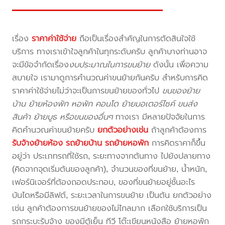
เรื่อง
ราคาค่าใช้จ่าย
ถือเป็นเรื่องสำคัญในการตัดสินใจใช้
บริการ ทางเราเข้าใจลูกค้าในทุกระดับครับ ลูกค้าบางท่านอาจ
จะมีข้อจำกัดเรื่อง
งบประมาณในการขนย้าย
ดังนั้น เพื่อความ
สบายใจ เรามาดูการคำนวณค่าขนย้ายกันครับ สำหรับการคิด
ราคาค่าใช้จ่ายไม่ว่าจะเป็นการขนย้ายของทั่วไป
ขนของย้าย
บ้าน ย้ายห้องพัก หอพัก คอนโด ย้ายมอเตอร์ไซค์ ขนส่ง
สินค้า ย้ายบูธ หรือขนของอื่นๆ
ทางเรา มีหลายปัจจัยในการ
คิดคำนวณค่าขนย้ายครับ
ยกตัวอย่างเช่น
ถ้าลูกค้าต้องการ
รับจ้างย้ายห้อง
รถย้ายบ้าน
รถย้ายหอพัก
การคิดราคาก็ขึ้น
อยู่ว่า ประเภทรถที่ใช้รถ, ระยะทางจากต้นทาง ไปยังปลายทาง
(คิดจากจุดเริ่มต้นของลูกค้า), จำนวนของที่ขนย้าย, น้ำหนัก,
เฟอร์นิเจอร์ที่ต้องถอดประกอบ, ของที่ขนย้ายอยู่ชั้นอะไร
บันไดหรือมีลิฟต์, ระยะเวลาในการขนย้าย เป็นต้น ยกตัวอย่าง
เช่น ลูกค้าต้องการขนย้ายของไม่ไกลมาก เลือกใช้บริการเป็น
รถกระบะรับจ้าง ของมีตู้เย็น ทีวี โต๊ะเขียนหนังสือ ย้ายหอพัก