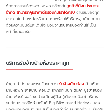
ต้องการย้ายห้องพัก หอพัก หรือกลุ่ม
ลูกค้าที่มีงบประมาณ
จำกัด สามารถคุยราคาต่อรองกับเราได้ครับ
งานขนของทุก
ประเภทไม่ว่าจะหนักหรือเบา เราพร้อมให้บริการลูกค้าทุกท่าน
ด้วยความยินดีและเต็มใจ มอบงานขนย้ายของท่านให้เป็น
หน้าที่เรานะครับ
บริการรับจ้างย้ายห้องราคาถูก
ถ้าคุณกำลังมองหารถรับขนของ
รับจ้างย้ายห้อง
ย้ายห้อง
ย้ายหอพัก ย้ายบ้าน คอนโด อพาร์ทเม้นท์ สินค้า บูธขายของ
ย้ายเฟอร์นิเจอร์ ขนย้ายเตียงผู้ป่วย(เตียงคนป่วย) บริการ
ขนส่งมอเตอร์ไซค์ บิ๊กไบค์ Big Bike ฮาเล่ย์ Harley ขนส่ง
น้องหมาน้องแมว ขนขยะทิ้งของเก่าทิ้ง ขนของทั่วไป เรียกใช้