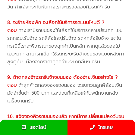
วัน ถ้าแจ้งกระทันหันทางเราจะตรวจสอบคิวรถให้ครับ
8. จะย้ายห้องพัก จะเลือกใช้บริการรถแบบไหนดี ?
ตอบ
ทางเรามีรถขนของให้เลือกใช้บริการหลายประเภท เช่น
รถกระบะรับจ้าง รถสี่ล้อใหญ่รับจ้าง รถหกล้อรับจ้าง แต่ใน
กรณีนี้เราจะพิจารณาของลูกค้าเป็นหลัก หากดูแล้วของไม่
เยอะมาก สามารถเลือกใช้รถกระบะรับจ้างขนของแบบหลังคา
สูงตู้ทึบ เนื่องจากราคาถูกกว่าประเภทอื่นๆ ครับ
9. ถ้าตกลงจ้างรถรับจ้างขนของ ต้องจ่ายเงินอย่างไร ?
ตอบ
ถ้าลูกค้าตกลงจองรถขนของ จะรบกวนลูกค้าโอนเงิน
มัดจำขั้นต่ำ 500 บาท และส่วนที่เหลือให้กับพนักงานหลัง
เสร็จงานครับ
10. แจ้งจองคิวรถขนของแล้ว หากมีการเปลี่ยนแปลงวันขน
ย้าย จะทำอย่างไร ?
แอดไลน์
โทรเลย
ตอบ
ถ้าลูกค้าต้องการเลื่อนวันขนย้ายของรบกวนแจ้งล่วง