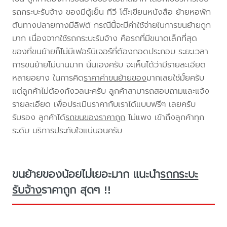
รถกระบะรับจ้าง ของมีตู้เย็น ทีวี โต๊ะเขียนหนังสือ ย้ายหอพัก
ต้นทางปลายทางมีลิฟต์ กรณีนี้จะมีค่าใช้จ่ายในการขนย้ายถูก
มาก เนื่องจากใช้รถกระบะรับจ้าง คือรถที่มีขนาดเล็กที่สุด
ของที่ขนย้ายก็ไม่มีเฟอร์นิเจอร์ที่ต้องถอดประกอบ ระยะเวลา
การขนย้ายไม่นานมาก นั่นเองครับ จะเห็นได้ว่ามีรายละเอียด
หลายอยาง ในการคิด
ราคาค่าขนย้ายของ
มากเลยใช่มั้ยครับ
แต่ลูกค้าไม่ต้องกังวลนะครับ ลูกค้าสามารถสอบถามและแจ้ง
รายละเอียด เพื่อประเมินราคากับเราได้แบบฟรีๆ เลยครับ
รับรอง ลูกค้าได้
รถขนของราคาถูก
ไม่แพง เข้าถึงลูกค้าทุก
ระดับ บริการประทับใจแน่นอนครับ
ขนย้ายของน้อยไม่เยอะมาก แนะนำ
รถกระบะ
รับจ้าง
ราคาถูก สุดๆ !!