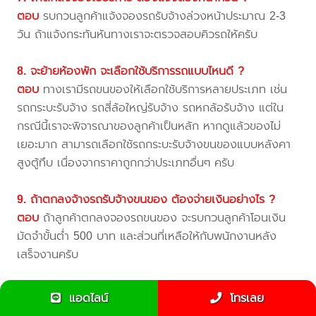
ตอบ
รบกวนลูกค้าแจ้งจองรถรับจ้างล่วงหน้าประมาณ 2-3
วัน ถ้าแจ้งกระทันหันทางเราจะตรวจสอบคิวรถให้ครับ
8. จะย้ายห้องพัก จะเลือกใช้บริการรถแบบไหนดี ?
ตอบ
ทางเรามีรถขนของให้เลือกใช้บริการหลายประเภท เช่น
รถกระบะรับจ้าง รถสี่ล้อใหญ่รับจ้าง รถหกล้อรับจ้าง แต่ใน
กรณีนี้เราจะพิจารณาของลูกค้าเป็นหลัก หากดูแล้วของไม่
เยอะมาก สามารถเลือกใช้รถกระบะรับจ้างขนของแบบหลังคา
สูงตู้ทึบ เนื่องจากราคาถูกกว่าประเภทอื่นๆ ครับ
9. ถ้าตกลงจ้างรถรับจ้างขนของ ต้องจ่ายเงินอย่างไร ?
ตอบ
ถ้าลูกค้าตกลงจองรถขนของ จะรบกวนลูกค้าโอนเงิน
มัดจำขั้นต่ำ 500 บาท และส่วนที่เหลือให้กับพนักงานหลัง
เสร็จงานครับ
10. แจ้งจองคิวรถขนของแล้ว หากมีการเปลี่ยนแปลงวันขน
แอดไลน์
โทรเลย
ย้าย จะทำอย่างไร ?