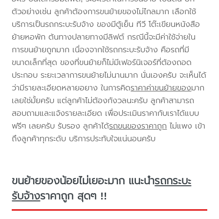
ตัวอย่างเช่น ลูกค้าต้องการขนย้ายของไม่ไกลมาก เลือกใช้
บริการเป็นรถกระบะรับจ้าง ของมีตู้เย็น ทีวี โต๊ะเขียนหนังสือ
ย้ายหอพัก ต้นทางปลายทางมีลิฟต์ กรณีนี้จะมีค่าใช้จ่ายใน
การขนย้ายถูกมาก เนื่องจากใช้รถกระบะรับจ้าง คือรถที่มี
ขนาดเล็กที่สุด ของที่ขนย้ายก็ไม่มีเฟอร์นิเจอร์ที่ต้องถอด
ประกอบ ระยะเวลาการขนย้ายไม่นานมาก นั่นเองครับ จะเห็นได้
ว่ามีรายละเอียดหลายอยาง ในการคิด
ราคาค่าขนย้ายของ
มาก
เลยใช่มั้ยครับ แต่ลูกค้าไม่ต้องกังวลนะครับ ลูกค้าสามารถ
สอบถามและแจ้งรายละเอียด เพื่อประเมินราคากับเราได้แบบ
ฟรีๆ เลยครับ รับรอง ลูกค้าได้
รถขนของราคาถูก
ไม่แพง เข้า
ถึงลูกค้าทุกระดับ บริการประทับใจแน่นอนครับ
ขนย้ายของน้อยไม่เยอะมาก แนะนำ
รถกระบะ
รับจ้าง
ราคาถูก สุดๆ !!