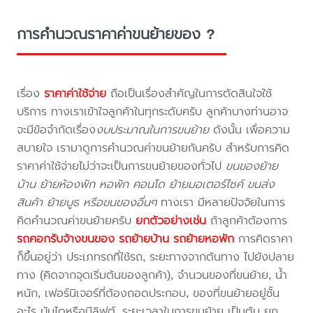
การคำนวณราคาค่าขนย้ายของ ?
เรื่อง
ราคาค่าใช้จ่าย
ถือเป็นเรื่องสำคัญในการตัดสินใจใช้
บริการ ทางเราเข้าใจลูกค้าในทุกระดับครับ ลูกค้าบางท่านอาจ
จะมีข้อจำกัดเรื่อง
งบประมาณในการขนย้าย
ดังนั้น เพื่อความ
สบายใจ เรามาดูการคำนวณค่าขนย้ายกันครับ สำหรับการคิด
ราคาค่าใช้จ่ายไม่ว่าจะเป็นการขนย้ายของทั่วไป
ขนของย้าย
บ้าน ย้ายห้องพัก หอพัก คอนโด ย้ายมอเตอร์ไซค์ ขนส่ง
สินค้า ย้ายบูธ หรือขนของอื่นๆ
ทางเรา มีหลายปัจจัยในการ
คิดคำนวณค่าขนย้ายครับ
ยกตัวอย่างเช่น
ถ้าลูกค้าต้องการ
รถคอกรับจ้างขนของ
รถย้ายบ้าน
รถย้ายหอพัก
การคิดราคา
ก็ขึ้นอยู่ว่า ประเภทรถที่ใช้รถ, ระยะทางจากต้นทาง ไปยังปลาย
ทาง (คิดจากจุดเริ่มต้นของลูกค้า), จำนวนของที่ขนย้าย, น้ำ
หนัก, เฟอร์นิเจอร์ที่ต้องถอดประกอบ, ของที่ขนย้ายอยู่ชั้น
อะไร บันไดหรือมีลิฟต์, ระยะเวลาในการขนย้าย เป็นต้น ยก